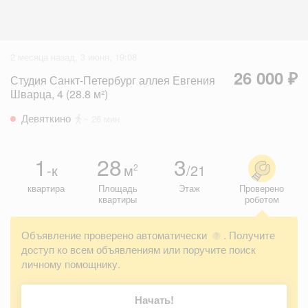
2 месяца назад, 3 июня, 19:08
26 000 ₽
Студия Санкт-Петербург аллея Евгения
Шварца, 4 (28.8 м²)
Девяткино
~ 26 мин
1
28
3
-к
м
/21
2
квартира
Площадь
Этаж
Проверено
квартиры
роботом
Объявление проверено автоматически
. Получите
?
доступ ко всем объявлениям или поручите поиск
личному помощнику.
Начать!