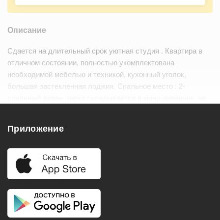
Описание
Сдaется на длительный срок уютная студия . Квартира в
отличном состоянии, полностью укомплектована
необходимой мебелью и техникой, кухонный уголок,
большая застекленная лоджия. Спальное место : 2-
спальный диван, легко складывается в мини-диванчик, не
занимая много места. Шкафчики для посуды и утвари,
шкаф для одежды, зеркало при входе…
Читать дальше
Приложение
Удобства
Балкон
Посудомоечная машина
Холодильник
Стиральная машина
Телевизор
Нагреватель воды
Кондиционер