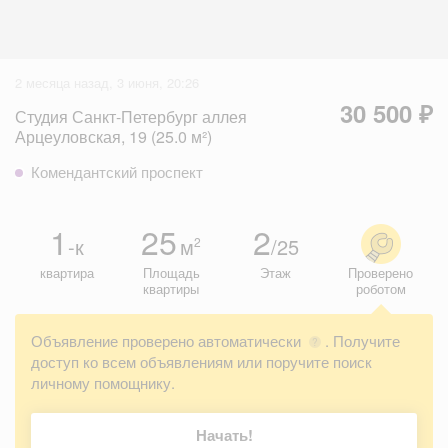
2 месяца назад, 3 июня, 20:26
30 500 ₽
Студия Санкт-Петербург аллея
Арцеуловская, 19 (25.0 м²)
Комендантский проспект
1
25
2
-к
м
/25
2
квартира
Площадь
Этаж
Проверено
квартиры
роботом
Объявление проверено автоматически
. Получите
?
доступ ко всем объявлениям или поручите поиск
личному помощнику.
Начать!