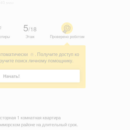
 40 мин
5
/18
2
ртиры
Этаж
Проверено роботом
втоматически
. Получите доступ ко
?
ручите поиск личному помощнику.
Начать!
сторная 1 комнатная квартира
риморском районе на длительный срок.