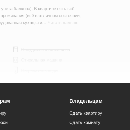
 учета балкона). В квартире есть всё
проживания (всё в отличном состоянии,
рудованная кухня;сти…
Читать дальше
Посудомоечная машина
Стиральная машина
Нагреватель воды
орам
Владельцам
Подходит для мероприятий
иру
Сдать квартиру
Подходит для семьи с детьми
росы
Сдать комнату