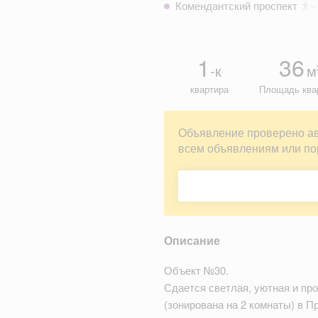
Комендантский проспект
~
1
36
-к
м
квартира
Площадь ква
Объявление проверено а
всем объявлениям или по
Описание
Объект №30.
Сдается светлая, уютная и про
(зонирована на 2 комнаты) в П