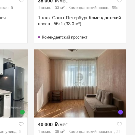
38 000
/мес
2
ская, 9
1-комн.
33
м
Комендантский просп., 55к1
лея
1-к кв. Санкт-Петербург Комендантский
просп., 55к1 (33.0 м²)
Комендантский проспект
40 000
/мес
2
ая улица, 5
1-комн.
35
м
Комендантский проспект, 21к1