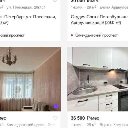
мес
30 000
/мес
2
2
м
ул. Плесецкая, 20к1с1
1-комн.
29
м
аллея Арцеулов
нкт-Петербург ул. Плесецкая,
Студия Санкт-Петербург ал
0 м²)
Арцеуловская, 9 (29.0 м²)
ский проспект
Комендантский проспект
мес
36 500
/мес
2
2
м
Комендантский просп., 21к1
1-комн.
25
м
Верхне-Каменск