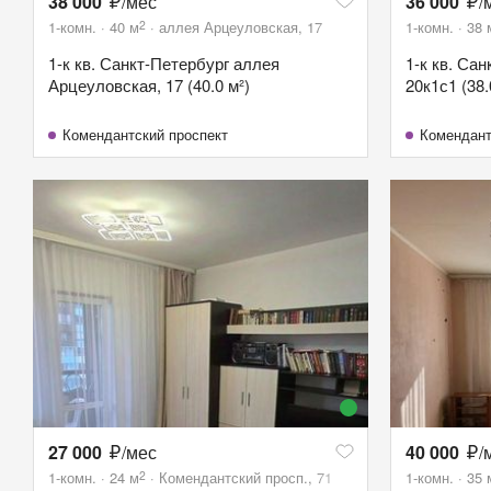
38 000
/мес
36 000
/
2
1-комн.
40
м
аллея Арцеуловская, 17
1-комн.
38
1-к кв. Санкт-Петербург аллея
1-к кв. Са
Арцеуловская, 17 (40.0 м²)
20к1с1 (38.
Комендантский проспект
Комендант
27 000
/мес
40 000
/
2
1-комн.
24
м
Комендантский просп., 71
1-комн.
35