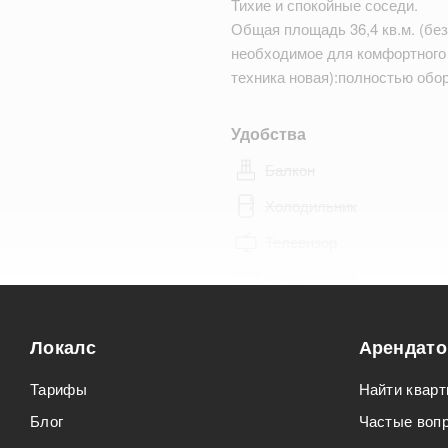
Тихие и спокойные соседи.
Общая площадь 36,4 кв.м. (без
необходимое для комфортного 
техника новая):полностью обо
Удобства
Балкон
Холодильник
Телевизор
Кондиционер
Особенности
Локалс
Арендат
Можно курить
Тарифы
Найти кварт
Можно с животными
Блог
Частые воп