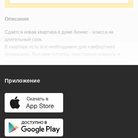
Описание
Сдается новая квартира в доме бизнес - класса на
длительный срок.
В квартире есть все необходимое для комфортного
проживания. Высокие потолки, просторные комнаты и
качественная инженерия (своя котельная, финские окна и
прочее).
Также есть возможность аренды места…
Читать дальше
Приложение
Удобства
Балкон
Посудомоечная машина
Холодильник
Стиральная машина
Телевизор
Нагреватель воды
Кондиционер