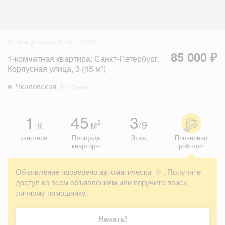
3 месяца назад, 6 мая, 16:04
85 000 ₽
1-комнатная квартира: Санкт-Петербург,
Корпусная улица, 3 (45 м²)
Чкаловская
~ 6 мин
1
45
3
-к
м
/9
2
квартира
Площадь
Этаж
Проверено
квартиры
роботом
Объявление проверено автоматически
. Получите
?
доступ ко всем объявлениям или поручите поиск
личному помощнику.
Начать!