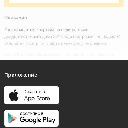
Описание
Однокомнатная квартира на первом этаже
двадцатиэтажного дома 2017 года постройки площадью 31
квадратный метр. От лифта далеко: его не слышно.
Кухня 8 метров квадратных: теплый пол, кухонный стол
(можно разложить и увеличить в размерах), холодильник,
электроплита на четыре конфорки, дух…
Читать дальше
Приложение
Удобства
Балкон
Посудомоечная машина
Холодильник
Стиральная машина
Телевизор
Нагреватель воды
Кондиционер