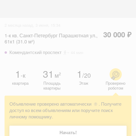
2 месяца назад, 3 июня, 15:34
30 000 ₽
1-к кв. Санкт-Петербург Парашютная ул.,
61к1 (31.0 м²)
Комендантский проспект
~ 44 мин
1
31
1
-к
м
/20
2
квартира
Площадь
Этаж
Проверено
квартиры
роботом
Объявление проверено автоматически
. Получите
?
доступ ко всем объявлениям или поручите поиск
личному помощнику.
Начать!